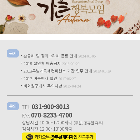
공지
·
손글씨 및 캘리그라피 폰트 안내
2024-01-05
·
2018 설연휴 배송공지
2018-01-29
·
2018두날개국제컨퍼런스 기간 업무 안내
2018-01-19
·
2017 여름행사 할인
2017-06-27
·
비회원구매시 주의사항
2015-04-24
031-900-8013
TEL.
문의
070-8233-4700
FAX.
상담시간 10:00~17:00까지
(주말, 공휴일 휴무)
점심시간 12:00~13:00까지
카카오톡
@두날개디자인
친구추가