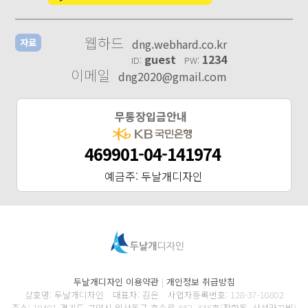
웹하드
dng.webhard.co.kr
자료
guest
1234
ID:
PW:
이메일
dng2020@gmail.com
무통장입금안내
469901-04-141974
예금주: 두날개디자인
두날개디자인 이용약관
|
개인정보 취급방침
상호명: 두날개디자인 대표자: 김은 사업자등록번호: 128-37-10802
주소: 10401 경기도 고양시 일산동구 호수로 662, 336호(장항동, 삼성라끄빌)