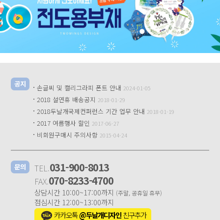
공지
·
손글씨 및 캘리그라피 폰트 안내
2024-01-05
·
2018 설연휴 배송공지
2018-01-29
·
2018두날개국제컨퍼런스 기간 업무 안내
2018-01-19
·
2017 여름행사 할인
2017-06-27
·
비회원구매시 주의사항
2015-04-24
031-900-8013
TEL.
문의
070-8233-4700
FAX.
상담시간 10:00~17:00까지
(주말, 공휴일 휴무)
점심시간 12:00~13:00까지
카카오톡
@두날개디자인
친구추가