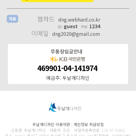
웹하드
dng.webhard.co.kr
자료
guest
1234
ID:
PW:
이메일
dng2020@gmail.com
무통장입금안내
469901-04-141974
예금주: 두날개디자인
두날개디자인 이용약관
|
개인정보 취급방침
상호명: 두날개디자인 대표자: 김은 사업자등록번호: 128-37-10802
주소: 10401 경기도 고양시 일산동구 호수로 662, 336호(장항동, 삼성라끄빌)