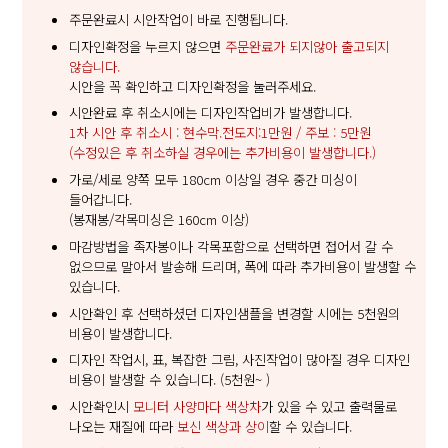
주문완료시 시안작업이 바로 진행됩니다.
디자인확정을 누르지 않으면
주문완료가 되지않아 출고되지
않습니다.
시안을 꼭 확인하고 디자인확정을 눌러주세요.
시안완료 후 취소시에는 디자인작업비가 발생합니다.
1차 시안 후 취소시 : 현수막.전도지:1만원 / 주보 : 5만원
(수정있은 후 취소하실 경우에는 추가비용이 발생합니다.)
가로/세로 양쪽 모두 180cm 이상일 경우 중간 미싱이
들어갑니다.
(봉재봉/각목미싱은 160cm 이상)
마감방법을 족자봉이나 각목포함으로 선택하면 접어서 갈 수
없으므로 말아서 발송해 드리며, 폭에 따라 추가비용이 발생할 수
있습니다.
시안확인 후 선택하셨던 디자인샘플을 변경할 시에는 5천원의
비용이 발생합니다.
디자인 작업시, 표, 복잡한 그림, 사진작업이 많아질 경우 디자인
비용이 발생할 수 있습니다. (5천원~ )
시안확인시
모니터 사양마다 색상차
가 있을 수 있고 출력물로
나오는 재질에 따라
보신 색상과 상이
할 수 있습니다.