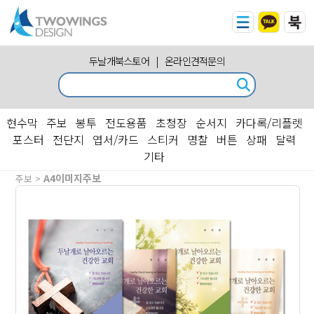
두날개북스토어
|
온라인견적문의
현수막
주보
봉투
전도용품
초청장
순서지
카다록/리플렛
포스터
전단지
엽서/카드
스티커
명찰
버튼
상패
달력
기타
A4이미지주보
주보 >