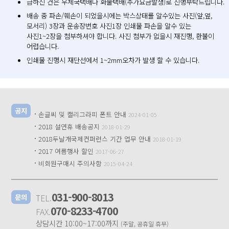
급하신 건은 우체국택배나 화물택배(추가요금발생)로 진행부탁드립니다.
배송 중 파손/훼손이 되었을시에는 박스상태를 알수있는 사진(앞,옆,
모서리) 3장과 운송장번호 사진1장 인쇄물 파손을 알수 있는
사진1~2장을 첨부하셔야 합니다. 사진 첨부가 없을시 재진행, 환불이
어렵습니다.
인쇄물 진행시 재단선에서 1~2mm오차가 발생 할 수 있습니다.
공지
·
손글씨 및 캘리그라피 폰트 안내
2024-01-05
·
2018 설연휴 배송공지
2018-01-29
·
2018두날개국제컨퍼런스 기간 업무 안내
2018-01-19
·
2017 여름행사 할인
2017-06-27
·
비회원구매시 주의사항
2015-04-24
031-900-8013
TEL.
문의
070-8233-4700
FAX.
상담시간 10:00~17:00까지
(주말, 공휴일 휴무)