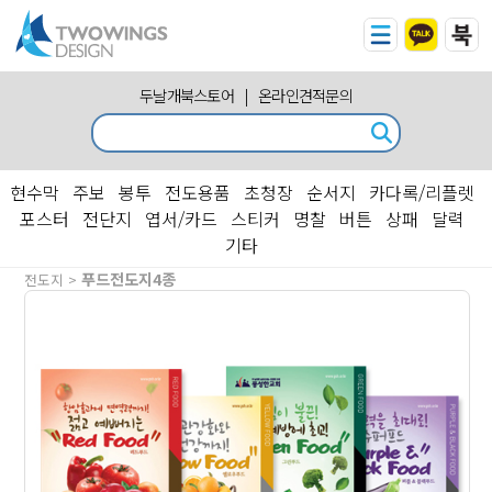
두날개북스토어
|
온라인견적문의
현수막
주보
봉투
전도용품
초청장
순서지
카다록/리플렛
포스터
전단지
엽서/카드
스티커
명찰
버튼
상패
달력
기타
푸드전도지4종
전도지 >