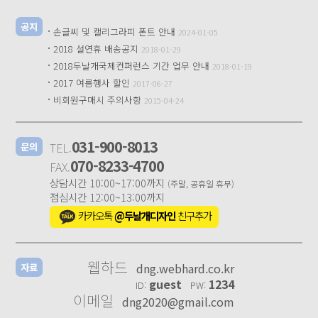
공지
·
손글씨 및 캘리그라피 폰트 안내
2024-01-05
·
2018 설연휴 배송공지
2018-01-29
·
2018두날개국제컨퍼런스 기간 업무 안내
2018-01-19
·
2017 여름행사 할인
2017-06-27
·
비회원구매시 주의사항
2015-04-24
031-900-8013
TEL.
문의
070-8233-4700
FAX.
상담시간 10:00~17:00까지
(주말, 공휴일 휴무)
점심시간 12:00~13:00까지
카카오톡
@두날개디자인
친구추가
웹하드
dng.webhard.co.kr
자료
guest
1234
ID:
PW:
이메일
dng2020@gmail.com