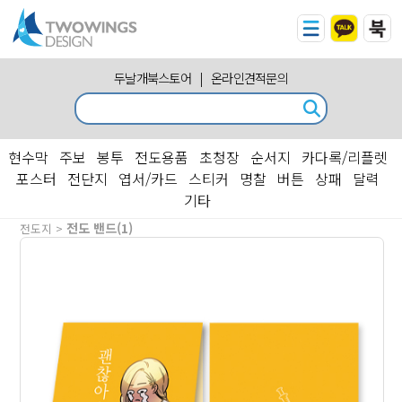
두날개북스토어
|
온라인견적문의
현수막
주보
봉투
전도용품
초청장
순서지
카다록/리플렛
포스터
전단지
엽서/카드
스티커
명찰
버튼
상패
달력
기타
전도 밴드(1)
전도지 >