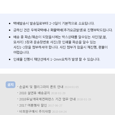
택배발송시 발송일로부터 2~3일이 기본적으로 소요됩니다.
급하신 건은 우체국택배나 화물택배(추가요금발생)로 진행부탁드립니다.
배송 중 파손/훼손이 되었을시에는 박스상태를 알수있는 사진(앞,옆,
모서리) 3장과 운송장번호 사진1장 인쇄물 파손을 알수 있는
사진1~2장을 첨부하셔야 합니다. 사진 첨부가 없을시 재진행, 환불이
어렵습니다.
인쇄물 진행시 재단선에서 1~2mm오차가 발생 할 수 있습니다.
공지
·
손글씨 및 캘리그라피 폰트 안내
2024-01-05
·
2018 설연휴 배송공지
2018-01-29
·
2018두날개국제컨퍼런스 기간 업무 안내
2018-01-19
·
2017 여름행사 할인
2017-06-27
·
비회원구매시 주의사항
2015-04-24