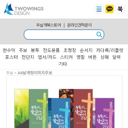
두날개북스토어
|
온라인견적문의
현수막
주보
봉투
전도용품
초청장
순서지
카다록/리플렛
포스터
전단지
엽서/카드
스티커
명찰
버튼
상패
달력
기타
A4날개형이미지주보
주보 >