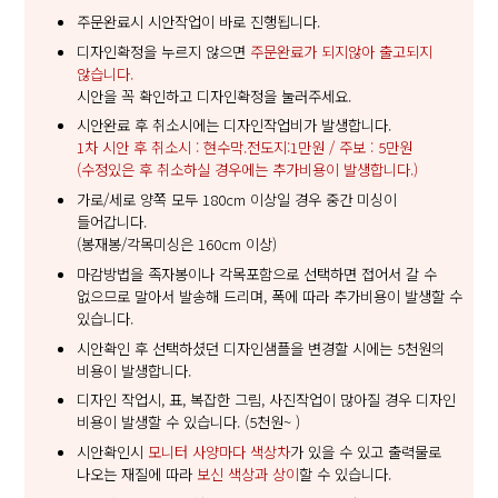
주문완료시 시안작업이 바로 진행됩니다.
디자인확정을 누르지 않으면
주문완료가 되지않아 출고되지
않습니다.
시안을 꼭 확인하고 디자인확정을 눌러주세요.
시안완료 후 취소시에는 디자인작업비가 발생합니다.
1차 시안 후 취소시 : 현수막.전도지:1만원 / 주보 : 5만원
(수정있은 후 취소하실 경우에는 추가비용이 발생합니다.)
가로/세로 양쪽 모두 180cm 이상일 경우 중간 미싱이
들어갑니다.
(봉재봉/각목미싱은 160cm 이상)
마감방법을 족자봉이나 각목포함으로 선택하면 접어서 갈 수
없으므로 말아서 발송해 드리며, 폭에 따라 추가비용이 발생할 수
있습니다.
시안확인 후 선택하셨던 디자인샘플을 변경할 시에는 5천원의
비용이 발생합니다.
디자인 작업시, 표, 복잡한 그림, 사진작업이 많아질 경우 디자인
비용이 발생할 수 있습니다. (5천원~ )
시안확인시
모니터 사양마다 색상차
가 있을 수 있고 출력물로
나오는 재질에 따라
보신 색상과 상이
할 수 있습니다.