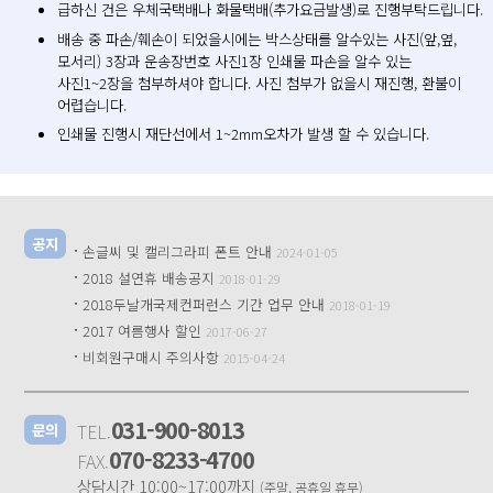
급하신 건은 우체국택배나 화물택배(추가요금발생)로 진행부탁드립니다.
배송 중 파손/훼손이 되었을시에는 박스상태를 알수있는 사진(앞,옆,
모서리) 3장과 운송장번호 사진1장 인쇄물 파손을 알수 있는
사진1~2장을 첨부하셔야 합니다. 사진 첨부가 없을시 재진행, 환불이
어렵습니다.
인쇄물 진행시 재단선에서 1~2mm오차가 발생 할 수 있습니다.
공지
·
손글씨 및 캘리그라피 폰트 안내
2024-01-05
·
2018 설연휴 배송공지
2018-01-29
·
2018두날개국제컨퍼런스 기간 업무 안내
2018-01-19
·
2017 여름행사 할인
2017-06-27
·
비회원구매시 주의사항
2015-04-24
031-900-8013
TEL.
문의
070-8233-4700
FAX.
상담시간 10:00~17:00까지
(주말, 공휴일 휴무)