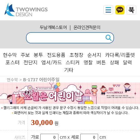
두날개북스토어
|
온라인견적문의
현수막
주보
봉투
전도용품
초청장
순서지
카다록/리플렛
포스터
전단지
엽서/카드
스티커
명찰
버튼
상패
달력
기타
B-1737 어린이주일
현수막 >
⦁
캘리그래피 서체(손글씨)가 사용된 경우 문구 수정시 동일한 느낌으로 작업이 어려울 수 있습니다.
⦁
화면에서 보는 것과 실제 인쇄되는 재질과 종류에 따라 색상차이가 날 수 있습니다.
30,000
가격
원
가로
cm x
세로
cm
사이즈