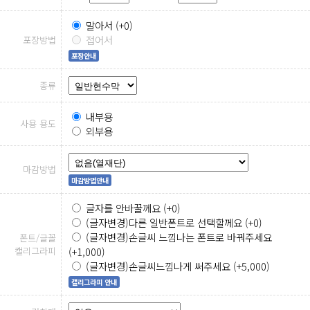
말아서 (+0)
접어서
포장방법
포장안내
종류
내부용
사용 용도
외부용
마감방법
마감방법안내
글자를 안바꿀께요 (+0)
(글자변경)다른 일반폰트로 선택할께요 (+0)
(글자변경)손글씨 느낌나는 폰트로 바꿔주세요
폰트/글꼴
캘리그라피
(+1,000)
(글자변경)손글씨느낌나게 써주세요 (+5,000)
캘리그라피 안내