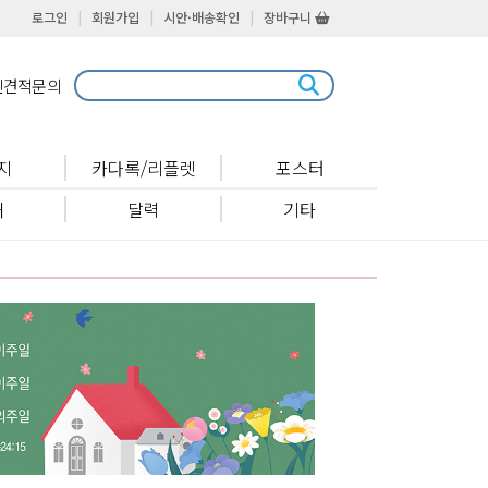
로그인
|
회원가입
|
시안·배송확인
|
장바구니
인견적문의
지
카다록/리플렛
포스터
패
달력
기타