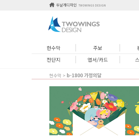
두날개디자인
TWOWINGS DESIGN
현수막
주보
전단지
엽서/카드
b-1800 가정의달
현수막 >