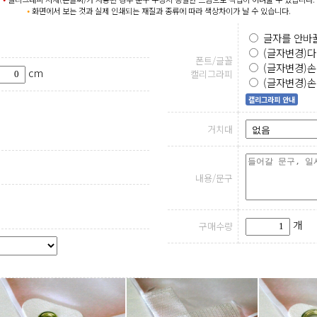
⦁
화면에서 보는 것과 실제 인쇄되는 재질과 종류에 따라 색상차이가 날 수 있습니다.
글자를 안바꿀
(글자변경)다
폰트/글꼴
(글자변경)손
cm
캘리그라피
(글자변경)손
캘리그라피 안내
거치대
내용/문구
개
구매수량