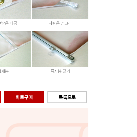
큐방용 타공
차량용 끈고리
봉재봉
족자봉 달기
바로구매
목록으로