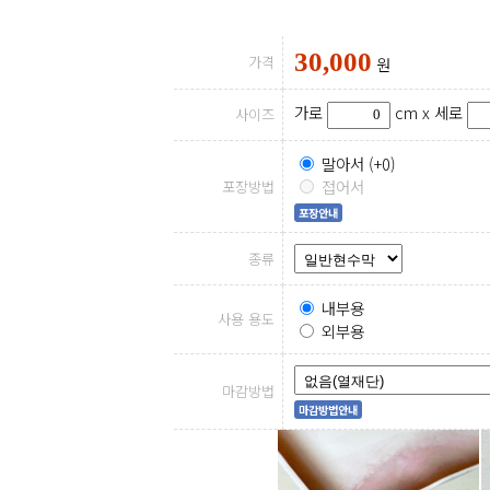
30,000
가격
원
가로
cm x
세로
사이즈
말아서 (+0)
접어서
포장방법
포장안내
종류
내부용
사용 용도
외부용
마감방법
마감방법안내