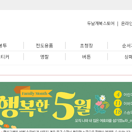
두날개북스토어
|
온라
봉투
전도용품
초청장
순서
스티커
명찰
버튼
상
⦁
캘리그래피 서체(손글씨)가 사용된 경우 문구 수정시 동일한 느낌으로 작업이 어려울 수 있습니다.