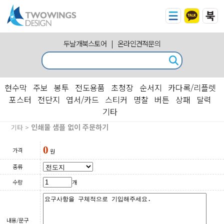
두날개북스토어
|
온라인견적문의
현수막
주보
봉투
전도용품
초청장
순서지
카다록/리플렛
포스터
전단지
엽서/카드
스티커
명찰
버튼
상패
달력
기타
인쇄물 샘플 없이 주문하기
기타 >
0
가격
원
종류
수량
개
내용/문구