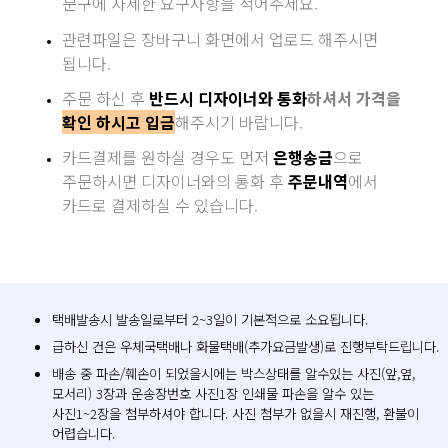
문구에 자세한 요구사항을 적어주세요.
관련파일은 장바구니 화면에서 업로드 해주시면
됩니다.
주문 하신 후
반드시 디자이너와 통화
하셔서 가격을
확인 하시고 입금
해주시기 바랍니다.
카드결제를 원하실 경우도 먼저
은행송금
으로
주문하시면 디자이너와의 통화 후
주문내역
에서
카드로 결제하실 수 있습니다.
택배발송시 발송일로부터 2~3일이 기본적으로 소요됩니다.
급하신 건은 우체국택배나 화물택배(추가요금발생)로 진행부탁드립니다.
배송 중 파손/훼손이 되었을시에는 박스상태를 알수있는 사진(앞,옆,
모서리) 3장과 운송장번호 사진1장 인쇄물 파손을 알수 있는
사진1~2장을 첨부하셔야 합니다. 사진 첨부가 없을시 재진행, 환불이
어렵습니다.