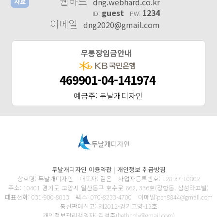
웹하드
dng.webhard.co.kr
자료
guest
1234
ID:
PW:
이메일
dng2020@gmail.com
무통장입금안내
469901-04-141974
예금주: 두날개디자인
두날개디자인 이용약관
|
개인정보 취급방침
상호명: 두날개디자인 대표자: 김은 사업자등록번호: 128-37-10802
주소: 10401 경기도 고양시 일산동구 호수로 662, 336호(장항동, 삼성라끄빌)
대표전화: 031-900-8013 팩스: 070-8233-4700 이메일:psh8844@gmail.com
통신판매신고: 제2012-경기고양-13호
개인정보관리책임자: 김성주(bethholy@gmail.com)