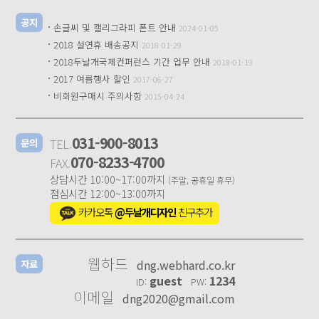
공지
·
손글씨 및 캘리그라피 폰트 안내
2024-01-05
·
2018 설연휴 배송공지
2018-01-29
·
2018두날개국제컨퍼런스 기간 업무 안내
2018-01-19
·
2017 여름행사 할인
2017-06-27
·
비회원구매시 주의사항
2015-04-24
031-900-8013
TEL.
문의
070-8233-4700
FAX.
상담시간 10:00~17:00까지
(주말, 공휴일 휴무)
점심시간 12:00~13:00까지
카카오톡
@두날개디자인
친구추가
웹하드
dng.webhard.co.kr
자료
guest
1234
ID:
PW:
이메일
dng2020@gmail.com