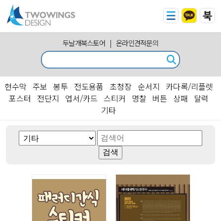
두날개북스토어
|
온라인견적문의
현수막
주보
봉투
전도용품
초청장
순서지
카다록/리플렛
포스터
전단지
엽서/카드
스티커
명찰
버튼
상패
달력
기타