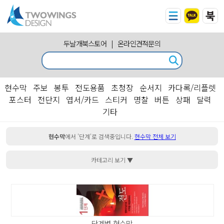
두날개북스토어
|
온라인견적문의
현수막
주보
봉투
전도용품
초청장
순서지
카다록/리플렛
포스터
전단지
엽서/카드
스티커
명찰
버튼
상패
달력
기타
현수막
에서 '단계'로 검색중입니다.
현수막 전체 보기
카테고리 보기 ▼
단계별 현수막