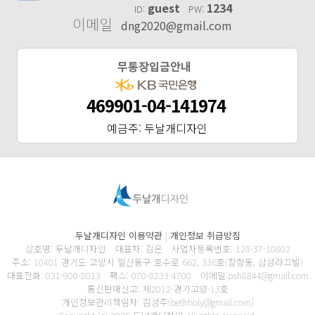
guest
1234
ID:
PW:
이메일
dng2020@gmail.com
무통장입금안내
469901-04-141974
예금주: 두날개디자인
두날개디자인 이용약관
|
개인정보 취급방침
상호명: 두날개디자인 대표자: 김은 사업자등록번호: 128-37-10802
주소: 10401 경기도 고양시 일산동구 호수로 662, 336호(장항동, 삼성라끄빌)
대표전화: 031-900-8013 팩스: 070-8233-4700 이메일:psh8844@gmail.com
통신판매신고: 제2012-경기고양-13호
개인정보관리책임자: 김성주(bethholy@gmail.com)