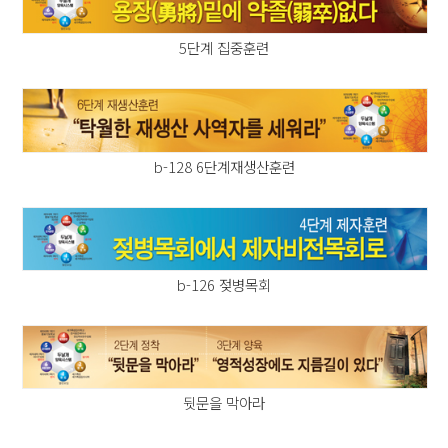
5단계 집중훈련
b-128 6단계재생산훈련
b-126 젖병목회
뒷문을 막아라