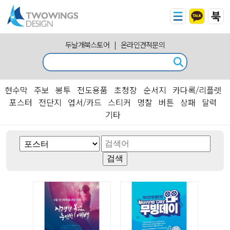
두날개북스토어
|
온라인견적문의
현수막
주보
봉투
전도용품
초청장
순서지
카다록/리플렛
포스터
전단지
엽서/카드
스티커
명찰
버튼
상패
달력
기타